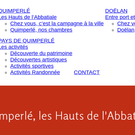
QUIMPERLÉ
DOËLAN
Les Hauts de l’Abbatiale
Entre port et
Chez vous, c’est la campagne à la ville
Chez vo
Quimperlé, nos chambres
Doëlan
PAYS DE QUIMPERLÉ
Les activités
Découverte du patrimoine
Découvertes artistiques
Activités sportives
Activités Randonnée
CONTACT
mperlé, les Hauts de l'Abbat