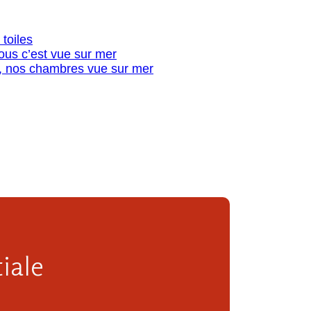
 toiles
us c’est vue sur mer
, nos chambres vue sur mer
iale